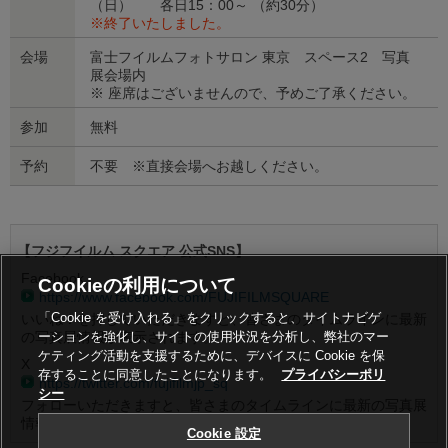
（日） 各日15：00～ （約30分）
※終了いたしました。
会場
富士フイルムフォトサロン 東京 スペース2 写真
展会場内
※ 座席はございませんので、予めご了承ください。
参加
無料
予約
不要 ※直接会場へお越しください。
【フジフイルム スクエア 公式SNS】
Facebook
Cookieの利用について
https://www.facebook.com/FUJIFILMSQUARE
「Cookie を受け入れる」をクリックすると、サイトナビゲ
いいね！を押していただきますと、皆さまのタイムラインに最新
の写真展情報が表示されます。
ーションを強化し、サイトの使用状況を分析し、弊社のマー
ケティング活動を支援するために、デバイスに Cookie を保
X
存することに同意したことになります。
プライバシーポリ
https://twitter.com/fujifilmjp_sq
シー
フォローいただきますと、皆さまのタイムラインに最新の写真展
情報が表示されます。
Cookie 設定