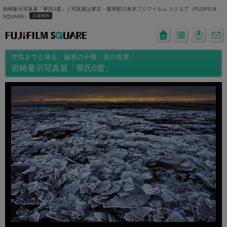
岩崎量示写真展「華氏0度」 | 写真展は東京・最寄駅六本木フジフイルム スクエア（FUJIFILM
入場無料
SQUARE）
空気までも凍る、厳寒の十勝、美の世界
岩崎量示写真展「華氏0度」