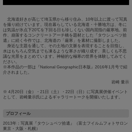
北海道好きが高じて埼玉県から移り住み、10年以上に渡って写真
を撮り続けています。現在暮らしている北海道・十勝地方は、冬に
は気温が氷点下20℃を下回る日も珍しくない国内屈指の厳寒地。前
作、崩落するコンクリートアーチ橋を題材とした『タウシュベツ拾
遺』に続く今作では、北海道の「厳寒」を素材に撮影しました。
身近な主題を通して、その土地の文脈を表現することを目指し、
水はもちろん空気までも凍るような寒さが織り成す、美しくも不思
議な光景をまとめています。神秘的な極寒の世界を体験してみてく
ださい。
※本作品の一部は『National Geographic日本版』2016年1月号で紹
介されました。
岩崎 量示
※ 4月20日（金）・21日（土）・22日（日）に写真展併催イベント
として、岩崎量示氏によるギャラリートークを開催いたします。
プロフィール
2013年：写真展『タウシュベツ拾遺』（富士フイルムフォトサロン
東京・大阪・札幌）