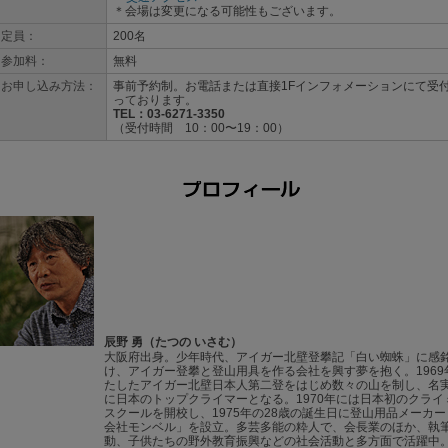
＊会場は変更になる可能性もございます。
定員：
200名
参加料：
無料
お申し込み方法：
事前予約制。お電話または直接1Fインフォメーションにて受
っております。
TEL
：03-6271-3350
（受付時間 10：00〜19：00）
辰野 勇（たつの いさむ）
大阪府出身。少年時代、アイガー北壁登攀記「白い蜘蛛」に感
け、アイガー登攀と登山用具を作る会社を興す夢を抱く。1969
たしたアイガー北壁日本人第二登をはじめ数々の山を制し、名
に日本のトップクライマーとなる。1970年には日本初のクライ
スクールを開校し、1975年の28歳の誕生日に登山用品メーカ
会社モンベル」を設立。多芸多能の粋人で、会長業のほか、執
動、子供たちの野外教育振興などの社会活動と多方面で活躍中