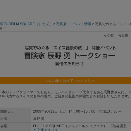
 FUJIFILM SQUARE（トップ）
>
写真展・イベント情報
> 写真でめぐる「スイス
ョー
その他 写真展
こちらの催しは終了いたしました。
日本のトップクライマーでもあり、モンベルグループ代表でもある辰野勇さんに、
スを代表するスイスの名峰の魅力、ご自身の登山の体験などをお話しいただきます
開催日：
2009年9月12日（土）14：00〜15：00（開場13：30〜）
出演：
辰野 勇
会場：
FUJIFILM SQUARE
（フジフイルム スクエア） 2階会議室
交通アクセス