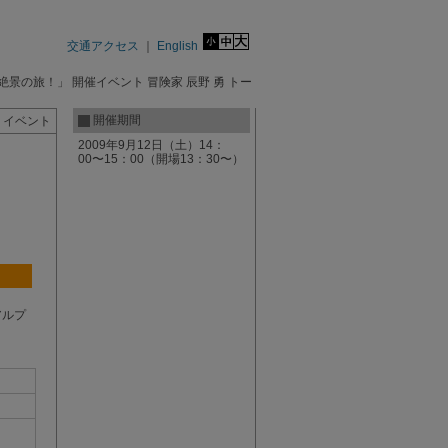
交通アクセス
｜
English
絶景の旅！」 開催イベント 冒険家 辰野 勇 トー
開催期間
・イベント
2009年9月12日（土）14：
00〜15：00（開場13：30〜）
アルプ
。