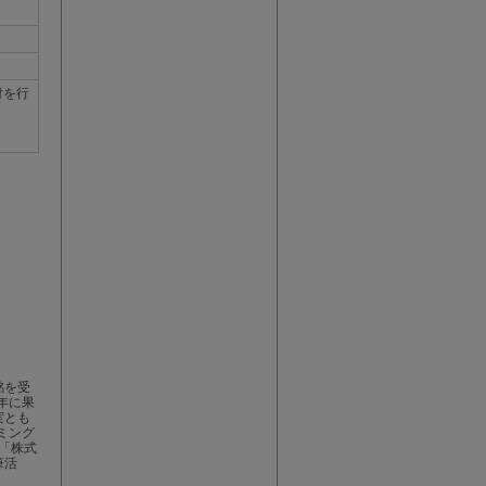
付を行
銘を受
年に果
実とも
ミング
ー「株式
筆活
。