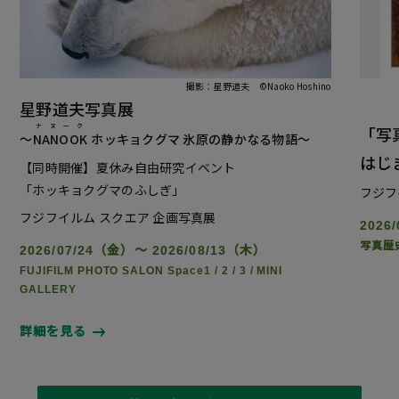
撮影：星野道夫 ©Naoko Hoshino
星野道夫写真展
ナヌーク
「写
～
NANOOK
ホッキョクグマ 氷原の静かなる物語～
はじ
【同時開催】夏休み自由研究イベント
「ホッキョクグマのふしぎ」
フジフ
フジフイルム スクエア 企画写真展
2026
写真歴
2026/07/24（金）～ 2026/08/13（木）
FUJIFILM PHOTO SALON Space1 / 2 / 3 / MINI
GALLERY
詳細を見る