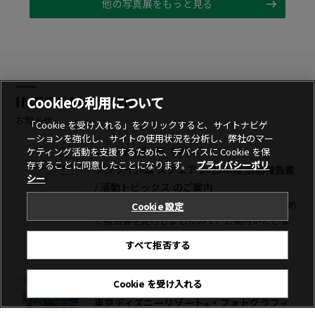
他の写真展をもっと見る
Cookieの利用について
INFORMATION
お知らせ
「Cookie を受け入れる」をクリックすると、サイトナビゲ
ーションを強化し、サイトの使用状況を分析し、弊社のマー
ケティング活動を支援するために、デバイスに Cookie を保
2026年8月6日（木）
存することに同意したことになります。
プライバシーポリ
フジフイルム スクエア 2025年度 活動報告書
シー
/ 活動トピックス のご案内
フジフイルム スクエア 2025年度の活動をまとめ
Cookie 設定
た報告書を発行しましたので、ご案内いたしま
す。
すべて拒否する
Cookie を受け入れる
2026年7月23日（木）
東京ディズニーリゾート
・フォトグラフィ
®