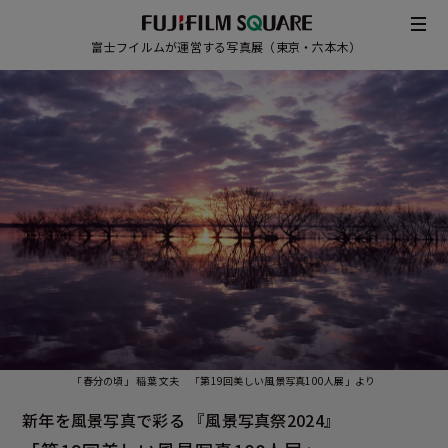
富士フイルムが運営する写真展（東京・六本木）
/
「春分の頃」 稲葉 文夫 「第19回美しい風景写真100人展」より
JAPANESE
ENGLISH
新年を風景写真で彩る 『風景写真祭2024』