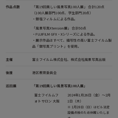
作品点数
「第19回美しい風景写真100人展」 合計120点
（100人展部門100点、学生部門20点）
・銀塩フィルムによる作品。
「風景写真Xtension展」 合計50点
・FUJIFILM GFX・Xシリーズによる作品。
・展示作品はすべて、描写性の高い富士フイルム製
品「銀写真プリント」を使用。
主催
富士フイルム株式会社、株式会社風景写真出版
後援
港区教育委員会
巡回展
「第19回美しい風景写真100人展」
富士フイルムフ
2024年1月26日（金）～2月
ォトサロン 大阪
1日（木）
※ 1月28日（日）はビル法定
設備点検のため休館いたしま
す。