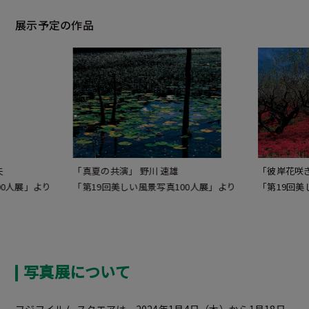
展示予定の作品
夫
「真夏の共演」 野川 速雄
「彼岸花咲き
00人展」より
「第19回美しい風景写真100人展」より
「第19回美
写真展について
フジフイルム スクエアは、2024年1月4日（木）から1月18日