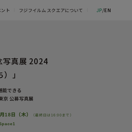
JP
/
EN
ベント
フジフイルム スクエアについて
ムフォトサロン
物館
ジフイルム＆イメージングサービスカウ
念写真展 2024
ち）」
 ROPPONGI
堪能できる
東京 公募写真展
7月18日（木）
（最終日は16:00まで）
Space1