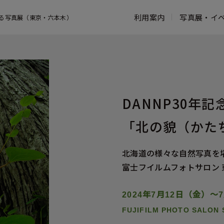
利用案内
写真展・イ
る写真展（東京・六本木）
営業時間・アクセス
写真展一覧
コンセプト
お知らせ一覧
館内案内
よくある質問
鑑賞ガイド
フジフイルム スクエアのこれまでの
ウェブマガジン
富士フイル
活動
写真家プロフィール
写真歴史博
活動報告
過去の写真展
タッチ フ
DANNP30年記
フォトコレクション
ンター
写真展出展お申し込み
「北の貌（かた
ASTALIFT
北海道の様々な自然写真を
富士フイルムフォトサロン 
2024年7月12日（金）～
FUJIFILM PHOTO SALON 