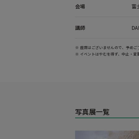
会場
富
講師
D
※ 座席はございませんので、予めご
※ イベントはやむを得ず、中止・変
写真展一覧