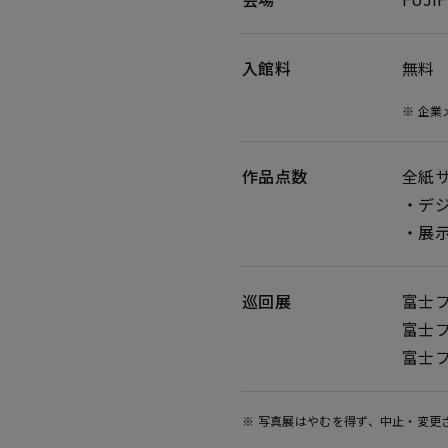
入館料
無料
※ 企
作品点数
全紙
・デ
・展
巡回展
富士
富士
富士
※ 写真展はやむを得ず、中止・変更