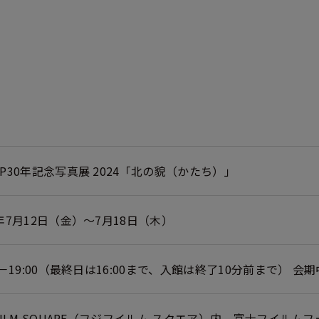
NP30年記念写真展 2024「北の貌（かたち）」
4年7月12日（金）～7月18日（木）
00－19:00（最終日は16:00まで、入館は終了10分前まで） 会
IFILM SQUARE（フジフイルム スクエア）内、富士フイル