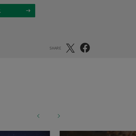
ス
SHARE