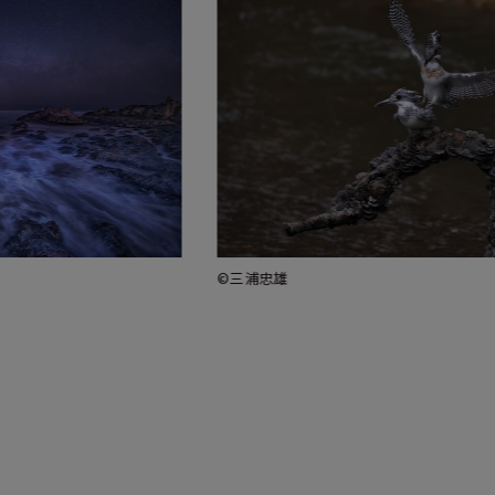
©三浦忠雄
©出口大芳