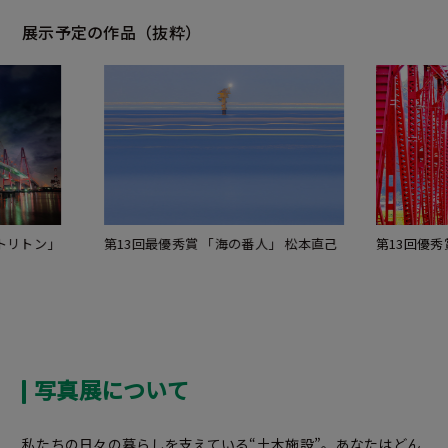
展示予定の作品（抜粋）
トリトン」
第13回最優秀賞 「海の番人」 松本直己
第13回優秀
写真展について
私たちの日々の暮らしを支えている“土木施設”。あなたはどん