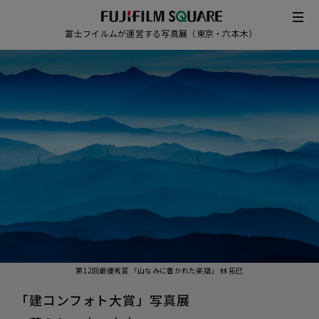
富士フイルムが運営する写真展（東京・六本木）
第12回最優秀賞 「山なみに書かれた楽譜」 林 拓巳
/
JAPANESE
ENGLISH
「建コンフォト大賞」写真展