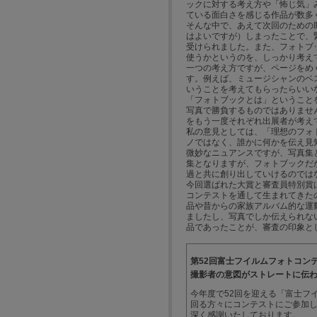
ックに対する考え方や「怖じ気」
ている面白さを感じる作品が数多
そんな中で、あえて次回のための
はよいですが）しまったことで、
受けられました。また、フォトブ
使うかというのを、しっかり考え
一つの考え方ですが、ページをめ
す。例えば、ミュージシャンのベ
いうことを考えてもらったらいい
「フォトブックとは」ということ
写真で勝負するものではありませ
をもう一度それぞれ出展者が考え
私の意見としては、「理想のフォ
ノではなく、誰かに何かを伝え見
微妙なニュアンスですが、写真集
集となりますが、フォトブックだ
過と共に創り出していけるのでは
今回選ばれた大賞と審査員特別賞
コンテストを通して生まれてきた
品や昔からの家族アルバム的な運
ましたし、写真でしか伝えられな
品であったことが、審査の印象と
第52回富士フイルムフォトコン
撮影者の意図がストレートに伝
今年度で52回を迎える「富士フイ
回る方々にコンテストにご参加
深く感謝いたしております。