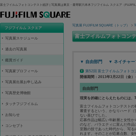
富士フイルムフォトコンテスト総評 | 写真展は東京・最寄駅六本木フジフイルム スクエア（FUJIFILM
写真展 FUJIFILM SQUARE（トップ）
フジフイルム スクエア
富士フイルムフォトコン
写真展スケジュール
過去の写真展
鑑賞ガイド
▼ 自由部門
▼ ネイチャ
写真家プロフィール
第52回 富士フイルムフォト
開催期間：2013年3月22日（金）
写真展出展お申し込み
自由部門
写真歴史博物館
現実を的確にとらえたものには、
タッチフジフイルム
富士フイルムフォトコンテストの審査
審査するという、かなりハード（
お知らせ
ない喜びでした。
応募作品は幅広い年齢層と女性か
のなど、バラエティに富んだ作品
コンセプト
至難の技であった時代から、写る
れます。そのことが応募点数、女