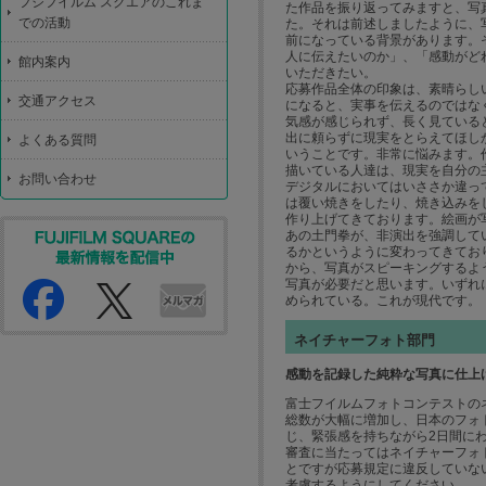
フジフイルム スクエアのこれま
た作品を振り返ってみますと、写
での活動
た。それは前述しましたように、
前になっている背景があります。
人に伝えたいのか」、「感動がど
館内案内
いただきたい。
応募作品全体の印象は、素晴らし
交通アクセス
になると、実事を伝えるのではな
気感が感じられず、長く見ている
出に頼らずに現実をとらえてほし
よくある質問
いうことです。非常に悩みます。
描いている人達は、現実を自分の
お問い合わせ
デジタルにおいてはいささか違っ
は覆い焼きをしたり、焼き込みを
作り上げてきております。絵画が
あの土門拳が、非演出を強調して
るかというように変わってきてお
から、写真がスピーキングするよ
写真が必要だと思います。いずれ
められている。これが現代です。
ネイチャーフォト部門
感動を記録した純粋な写真に仕上
富士フイルムフォトコンテストの
総数が大幅に増加し、日本のフォ
じ、緊張感を持ちながら2日間に
審査に当たってはネイチャーフォ
とですが応募規定に違反していな
考慮するようにしてください。