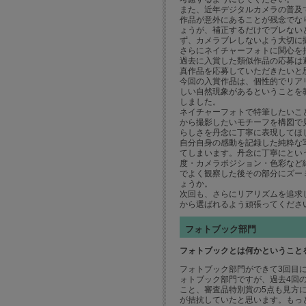
また、近年デジタルカメラの普及
作品が意外にあることが残念でな
ょうが、補正するだけでブレない
ず、カメラブレしないよう大切に
さらにネイチャーフォトに関心を
過去に入賞した類似作品の応募は
真作品を応募していただきたいと
今回の入賞作品は、個性的でリア
しい自然現象があるということを
しました。
ネイチャーフォトで特筆したいこ
から撮影したいモチーフを構図で
らしさを丹念に丁寧に表現してほ
自分自身の感動を記録した純粋な
てしまいます。丹念に丁寧にとい
度・カメラポジション・色彩など
でよく観察した後その部分にズー
ょうか。
次回も、さらにリアリズムを追求
から選ばれるよう頑張ってくださ
フォトブック部門
フォトブックとは何かということ
フォトブック部門ができて3回目
ォトブック部門ですが、過去4回
こと、審査品特別賞の5点も見方
が拮抗していたと思います。もっ