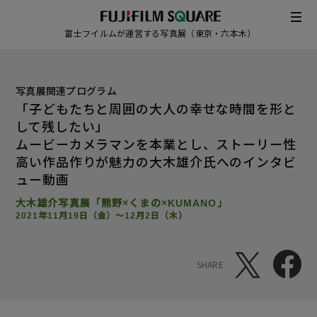
富士フイルムが運営する写真展（東京・六本木）
写真展関連プログラム
「子どもたちと周囲の大人の幸せな時間を形と
して残したい」
ムービーカメラマンを本業とし、ストーリー性
高い作品作りが魅力の
大木雄介氏へのインタビ
ュー動画
大木雄介写真展「熊野×くまの×KUMANO」
2021年11月19日（金）～12月2日（木）
SHARE
/
JAPANESE
ENGLISH