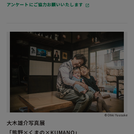
アンケートにご協力お願いいたします
©Ohki Yuusuke
大木雄介写真展
「熊野×くまの×KUMANO」