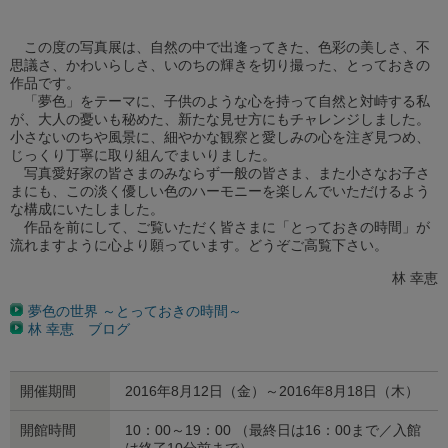
この度の写真展は、自然の中で出逢ってきた、色彩の美しさ、不
思議さ、かわいらしさ、いのちの輝きを切り撮った、とっておきの
作品です。
「夢色」をテーマに、子供のような心を持って自然と対峙する私
が、大人の憂いも秘めた、新たな見せ方にもチャレンジしました。
小さないのちや風景に、細やかな観察と愛しみの心を注ぎ見つめ、
じっくり丁寧に取り組んでまいりました。
写真愛好家の皆さまのみならず一般の皆さま、また小さなお子さ
まにも、この淡く優しい色のハーモニーを楽しんでいただけるよう
な構成にいたしました。
作品を前にして、ご覧いただく皆さまに「とっておきの時間」が
流れますように心より願っています。どうぞご高覧下さい。
林 幸恵
夢色の世界 ～とっておきの時間～
林 幸恵 ブログ
開催期間
2016年8月12日（金）～2016年8月18日（木）
開館時間
10：00～19：00 （最終日は16：00まで／入館
は終了10分前まで）