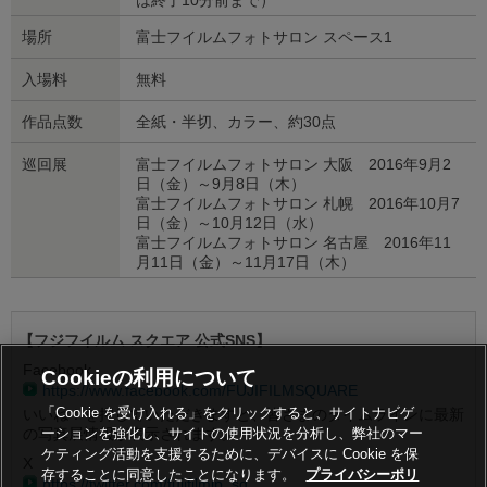
場所
富士フイルムフォトサロン スペース1
入場料
無料
作品点数
全紙・半切、カラー、約30点
巡回展
富士フイルムフォトサロン 大阪 2016年9月2
日（金）～9月8日（木）
富士フイルムフォトサロン 札幌 2016年10月7
日（金）～10月12日（水）
富士フイルムフォトサロン 名古屋 2016年11
月11日（金）～11月17日（木）
【フジフイルム スクエア 公式SNS】
Facebook
Cookieの利用について
https://www.facebook.com/FUJIFILMSQUARE
「Cookie を受け入れる」をクリックすると、サイトナビゲ
いいね！を押していただきますと、皆さまのタイムラインに最新
の写真展情報が表示されます。
ーションを強化し、サイトの使用状況を分析し、弊社のマー
ケティング活動を支援するために、デバイスに Cookie を保
X
存することに同意したことになります。
プライバシーポリ
https://twitter.com/fujifilmjp_sq