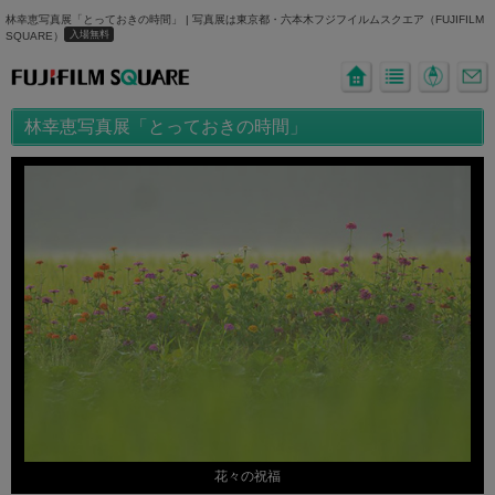
林幸恵写真展「とっておきの時間」 | 写真展は東京都・六本木フジフイルムスクエア（FUJIFILM
入場無料
SQUARE）
林幸恵写真展「とっておきの時間」
花々の祝福