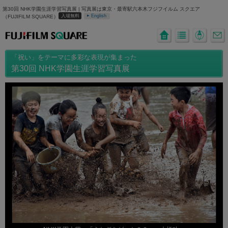
第30回 NHK学園生涯学習写真展 | 写真展は東京・最寄駅六本木フジフイルム スクエア
▸
入場無料
English
（FUJIFILM SQUARE）
「祝い」をテーマに多彩な表現が集まった
第30回 NHK学園生涯学習写真展