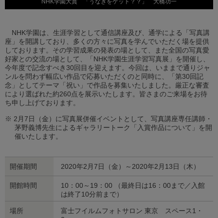
NHK学園大賞 「うなぎをゲット？？」 大橋功一
NHK学園は、生涯学習として通信講座及び、通学による「写真講
座」を開講しており、多くの方々に写真を学んでいただく場を提供
しております。その学習成果の発表の場として、また全国の写真愛
好家との交流の場として、「NHK学園生涯学習写真展」を開催し、
今年度で記念すべき30回目を迎えます。今回は、いままで通りジャ
ンルを問わず幅広い作品で応募いただくのと同時に、「第30回記
念」としてテーマ「祝い」で作品を募集いたしました。厳正な審査
により選ばれた約260点を展示いたします。皆さまのご来場をお待
ち申し上げております。
※ 2月7日（金）に写真展併催イベントとして、写真講座専任講師・
茅野義博先生によるギャラリートーク「入賞作品について」を開
催いたします。
開催期間
2020年2月7日（金）～2020年2月13日（木）
開館時間
10：00～19：00 （最終日は16：00まで／入館
は終了10分前まで）
場所
富士フイルムフォトサロン 東京 スペース1・