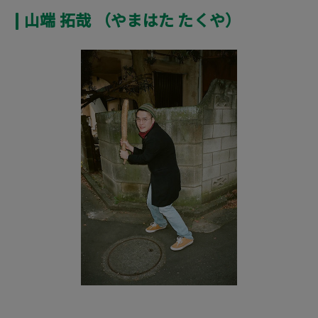
山端 拓哉 （やまはた たくや）