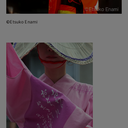
©Etsuko Enami