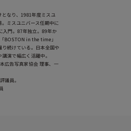
となり、1981年度ミスユ
場。ミスユニバース任期中に
入門。87年独立。89年か
ON in the time」
撮り続けている。日本全国や
や講演で幅広く活躍中。
本広告写真家協会 理事、一
 評議員。
員