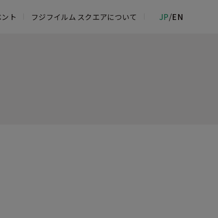
JP
/
EN
ベント
フジフイルム スクエアについて
ムフォトサロン
物館
ジフイルム＆イメージングサービスカウ
 ROPPONGI