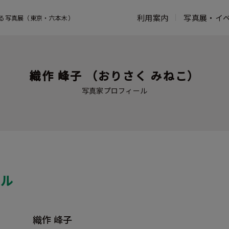
利用案内
写真展・イ
る写真展（東京・六本木）
営業時間・アクセス
写真展一覧
コンセプト
お知らせ一覧
館内案内
よくある質問
鑑賞ガイド
フジフイルム スクエアのこれまでの
ウェブマガジン
富士フイル
活動
織作 峰子 （おりさく みねこ）
写真家プロフィール
写真歴史博
写真家プロフィール
活動報告
過去の写真展
タッチ フ
フォトコレクション
ンター
写真展出展お申し込み
ASTALIFT
ール
織作 峰子