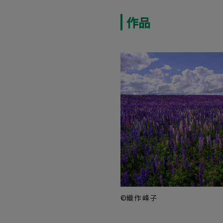
作品
©織作 峰子