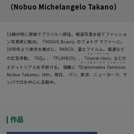
（Nobuo Michelangelo Takano）
13歳の時に家族でブラジルへ移住。報道写真を経てファッショ
ン写真家に転向、『VOGUE Brasil』のフォトグ ラファーに。
1990年より東京を拠点に、PARCO、富士フイルム、電通など
マリ・クレール
の広告多数。『GQ』、『PLAYBOY』、『
marie clair
』などの
ディプロマードス
ファモーゾス
エディトリアルを手掛ける。 個展に『
Diplomados
Famosos
Nobuo Takano』ほか。現在、 パリ、東京、ニューヨーク、サ
ンパウロを中心に活動中。
作品