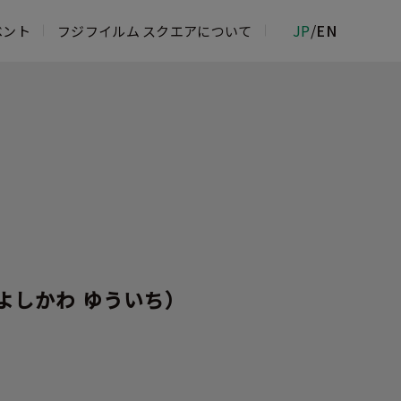
JP
/
EN
ベント
フジフイルム スクエアについて
ムフォトサロン
物館
ジフイルム＆イメージングサービスカウ
 ROPPONGI
よしかわ ゆういち）