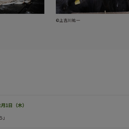
©上吉川祐一
ト
～2月1日（木）
ち」