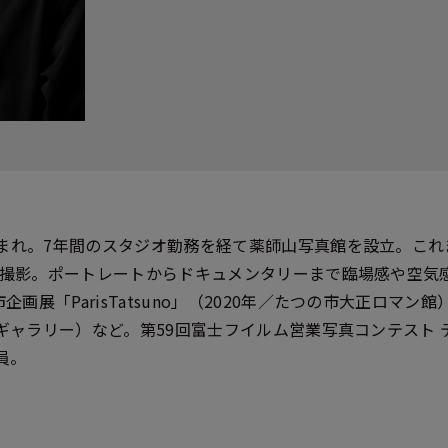
生まれ。7年間のスタジオ勤務を経て薬師山写真館を設立。これま
組を撮影。ポートレートからドキュメンタリーまで臨場感や空
展「ParisTatsuno」（2020年／たつの市大正ロマン館）、「
zaギャラリー）など。第59回富士フイルム営業写真コンテスト
員。