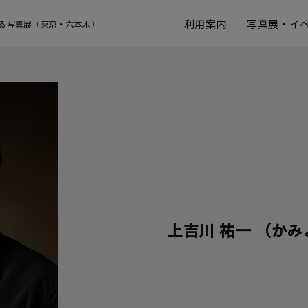
利用案内
写真展・イ
る写真展（東京・六本木）
営業時間・アクセス
写真展一覧
コンセプト
お知らせ一覧
館内案内
よくある質問
鑑賞ガイド
フジフイルム スクエアのこれまでの
ウェブマガジン
富士フイル
活動
写真家プロフィール
写真歴史博
活動報告
過去の写真展
タッチ フ
フォトコレクション
ンター
写真展出展お申し込み
ASTALIFT
上吉川 祐一
（かみ