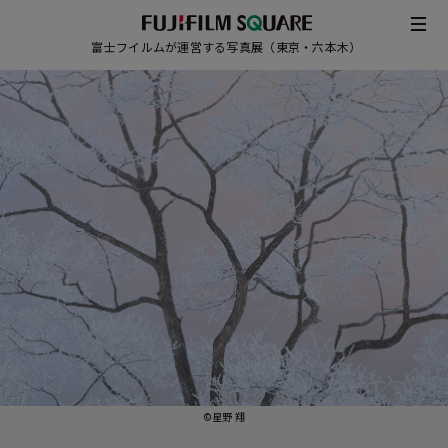
富士フイルムが運営する写真展（東京・六本木）
/
JAPANESE
ENGLISH
©星野 翔