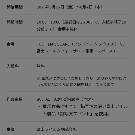
開催期間
2026年5月15日（金）～6月4日（木）
開館時間
10:00－19:00（最終日は16:00まで、入館は終了10
分前まで） 会期中無休
会場
FUJIFILM SQUARE（フジフイルム スクエア）内、
富士フイルムフォトサロン 東京
スペース3
入館料
無料
※ 企業メセナとして実施しており、より多くの方に楽
しんでいただくために入館無料にしております。
作品点数
B0、A1、A2など約20点（予定）
展示作品はすべて、描写性の高い富士フイル
ム製品「銀写真プリント」を使用。
主催
富士フイルム株式会社