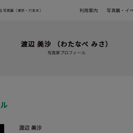
利用案内
写真展・イ
る写真展（東京・六本木）
営業時間・アクセス
写真展一覧
コンセプト
お知らせ一覧
館内案内
よくある質問
鑑賞ガイド
フジフイルム スクエアのこれまでの
ウェブマガジン
富士フイル
活動
渡辺 美沙 （わたなべ みさ）
写真家プロフィール
写真歴史博
写真家プロフィール
活動報告
過去の写真展
タッチ フ
フォトコレクション
ンター
写真展出展お申し込み
ASTALIFT
ール
渡辺 美沙