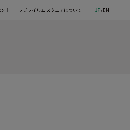
JP
/
EN
ベント
フジフイルム スクエアについて
ムフォトサロン
物館
ジフイルム＆イメージングサービスカウ
 ROPPONGI