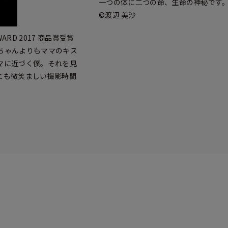
一つの体に二つの命、生命の神秘です
©渡辺 美沙
 AWARD 2017 商品賞受賞
ちゃんよりもママのキス
マに近づく僕。それを見
ても微笑ましい撮影時間
ト