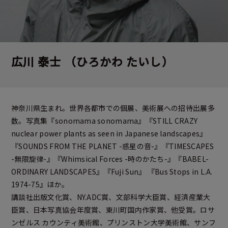
広川 泰士
（ひろかわ たいし）
神奈川県生まれ。世界各都市での個展、美術展への招待出展多
数。写真集『sonomama sonomama』『STILL CRAZY
nuclear power plants as seen in Japanese landscapes』
『SOUNDS FROM THE PLANET -惑星の音-』『TIMESCAPES
-無限旋律-』『Whimsical Forces -時のかたち-』『BABEL-
ORDINARY LANDSCAPES』『Fuji Sun』 『Bus Stops in L.A.
1974-75』ほか。
講談社出版文化賞、NY.ADC賞、文部科学大臣賞、経済産業大
臣賞、日本写真協会年度賞、東川町国内作家賞、他受賞。ロサ
ンゼルス カウンティ美術館、プリンストン大学美術館、サンフ