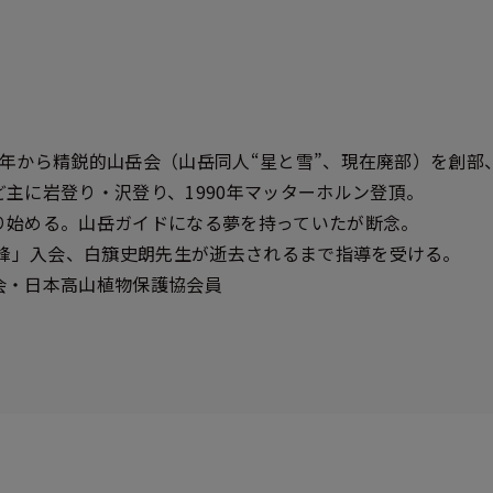
76年から精鋭的山岳会（山岳同人“星と雪”、現在廃部）を創部
主に岩登り・沢登り、1990年マッターホルン登頂。
り始める。山岳ガイドになる夢を持っていたが断念。
い峰」入会、白簱史朗先生が逝去されるまで指導を受ける。
会・日本高山植物保護協会員