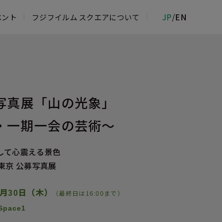
JP
/
EN
ベント
フジフイルム スクエアについて
ムフォトサロン
物館
ジフイルム＆イメージングサービスカウ
写真展「山の光象」
・一期一会の芸術～
 ROPPONGI
して心震える景色
東京 公募写真展
4月30日（木）
（最終日は16:00まで）
Space1