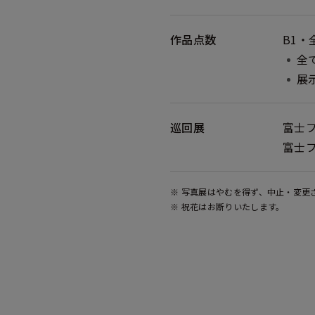
作品点数
B1・
全
展
巡回展
富士
富士
※ 写真展はやむを得ず、中止・変更
※ 祝花はお断りいたします。