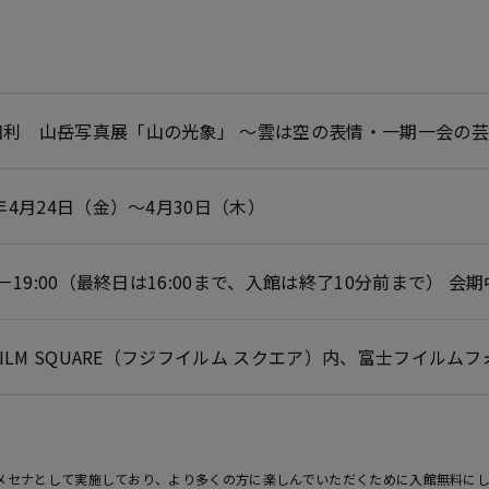
和利 山岳写真展「山の光象」 ～雲は空の表情・一期一会の
6年4月24日（金）～4月30日（木）
00－19:00（最終日は16:00まで、入館は終了10分前まで） 会
IFILM SQUARE（フジフイルム スクエア）内、富士フイル
業メセナとして実施しており、より多くの方に楽しんでいただくために入館無料に