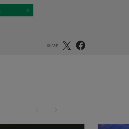
ス
SHARE