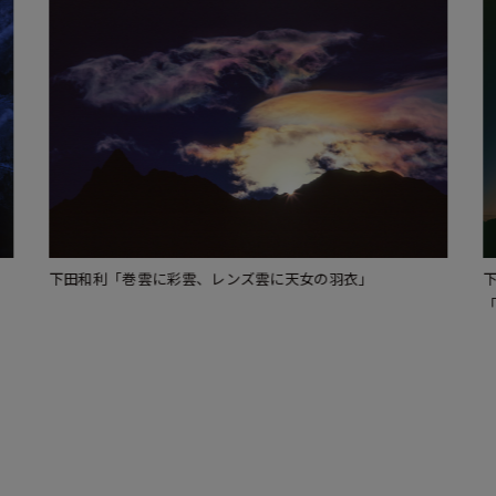
下田和利
下田
「宵の明星、地球照の三日月と槍ヶ岳イの字に並ぶ」