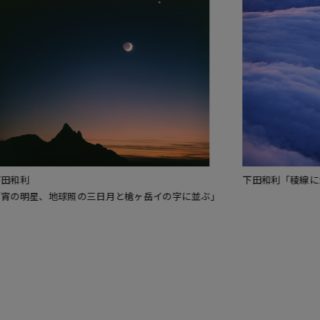
和利「稜線に滝雲」
下田和利「巻雲に彩