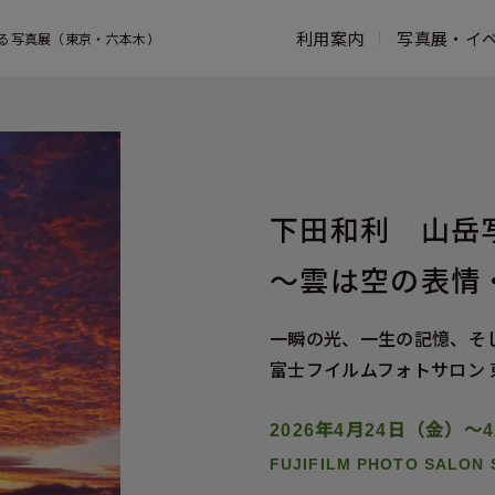
利用案内
写真展・イ
る写真展（東京・六本木）
営業時間・アクセス
写真展一覧
コンセプト
お知らせ一覧
館内案内
よくある質問
鑑賞ガイド
フジフイルム スクエアのこれまでの
ウェブマガジン
富士フイル
活動
写真家プロフィール
写真歴史博
活動報告
過去の写真展
タッチ フ
下田和利 山岳
フォトコレクション
ンター
写真展出展お申し込み
～雲は空の表情
ASTALIFT
一瞬の光、一生の記憶、そ
富士フイルムフォトサロン 
2026年4月24日（金）～
FUJIFILM PHOTO SALON 