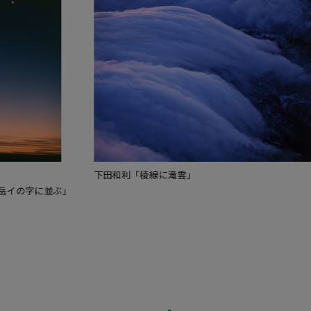
下田和利「巻雲に彩雲、レンズ雲に天女の羽衣」