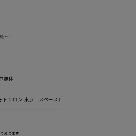
芸術～
期中無休
ムフォトサロン 東京
スペース1
しております。