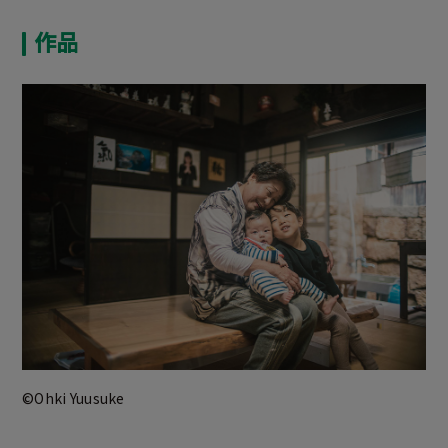
作品
©Ohki Yuusuke