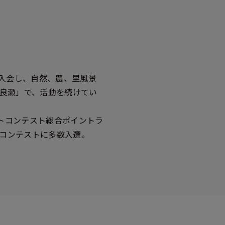
に入会し、自然、農、里風景
良瀬」で、活動を続けてい
ォトコンテスト総合ポイントラ
トコンテストに多数入選。