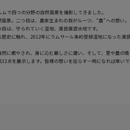
ィルムで四つの分野の自然風景を撮影してきました。
然風景。二つ目は、農家生まれの我がルーツ、“農”への想い
つ目は、守られていく湿地、渡良瀬遊水地です。
歴史に触れ、2012年にラムサール条約登録湿地になった渡
自然に癒やされ、身に沁む厳しさに遭い、そして、里や農の情
品32点を展示します。皆様の想いを巡らす一時になれば幸いで