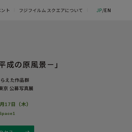
JP
/
EN
ベント
フジフイルム スクエアについて
ムフォトサロン
物館
ジフイルム＆イメージングサービスカウ
－平成の原風景－」
 ROPPONGI
とらえた作品群
東京 公募写真展
3月17日（木）
Space1
クセス