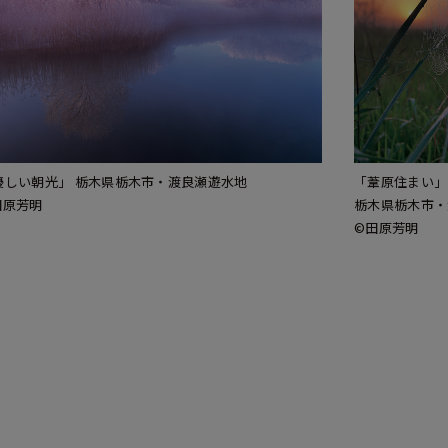
優しい朝光」 栃木県栃木市・渡良瀬遊水地
「葦原住まい」
田原芳明
栃木県栃木市・
©田原芳明