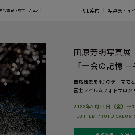
利用案内
写真展・イ
る写真展（東京・六本木）
営業時間・アクセス
写真展一覧
コンセプト
お知らせ一覧
館内案内
よくある質問
鑑賞ガイド
フジフイルム スクエアのこれまでの
ウェブマガジン
富士フイル
活動
写真家プロフィール
写真歴史博
田原芳明写真展
活動報告
過去の写真展
タッチ フ
「一会の記憶 
フォトコレクション
ンター
写真展出展お申し込み
ASTALIFT
自然風景を4つのテーマで
富士フイルムフォトサロン 
2022年3月11日（金）～
FUJIFILM PHOTO SALON 
営業時間・交通ア