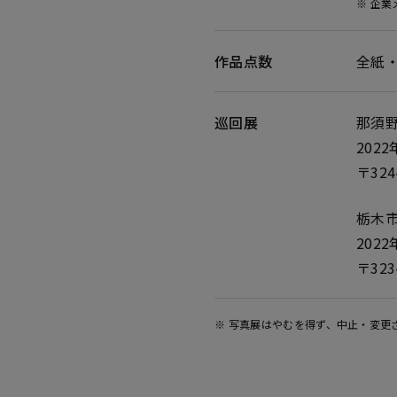
※ 企
作品点数
全紙・
巡回展
那須
202
〒32
栃木
202
〒32
※ 写真展はやむを得ず、中止・変更