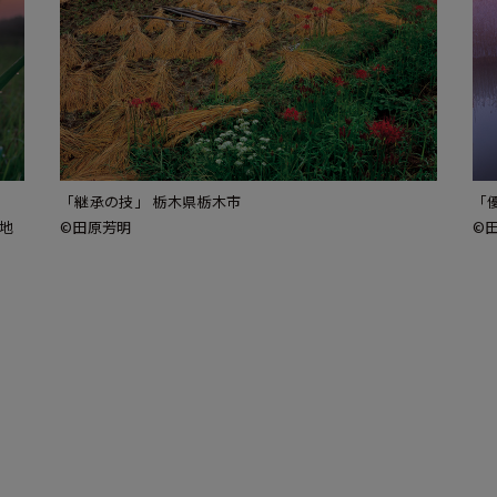
「継承の技」 栃木県栃木市
「
地
©田原芳明
©