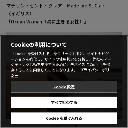
マデリン・セント・クレア
Madeline St Clair
（イギリス）
「Ocean Wxman
（海に生きる女性）」
Cookieの利用について
「Cookie を受け入れる」をクリックすると、サイトナビゲ
ーションを強化し、サイトの使用状況を分析し、弊社のマー
ケティング活動を支援するために、デバイスに Cookie を保
存することに同意したことになります。
プライバシーポリ
シー
Cookie 設定
すべて拒否する
Cookie を受け入れる
Ocean Wxman
©Madeline St Clair