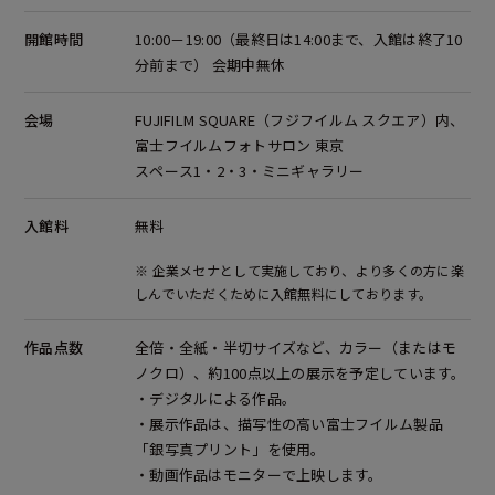
開館時間
10:00－19:00（最終日は14:00まで、入館は終了10
分前まで） 会期中無休
会場
FUJIFILM SQUARE（フジフイルム スクエア）内、
富士フイルムフォトサロン 東京
スペース1・2・3・ミニギャラリー
入館料
無料
※ 企業メセナとして実施しており、より多くの方に楽
しんでいただくために入館無料にしております。
作品点数
全倍・全紙・半切サイズなど、カラー（またはモ
ノクロ）、約100点以上の展示を予定しています。
・デジタルによる作品。
・展示作品は、描写性の高い富士フイルム製品
「銀写真プリント」を使用。
・動画作品はモニターで上映します。