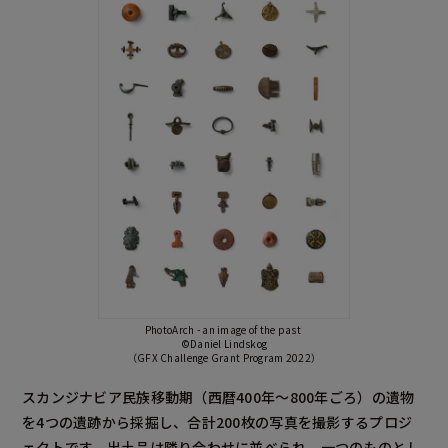
PhotoArch - an image of the past
©Daniel Lindskog
（GFX Challenge Grant Program 2022）
スカンジナビア民族移動期（西暦400年～800年ごろ）の遺物
を4つの遺跡から採掘し、合計200枚の写真を撮影するプロジ
ェクトです。出土品は隣り合わせに並べられ、一つのものとし