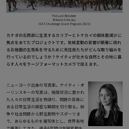
The Last Reindeer
©Katie Orlinsky
（GFX Challenge Grant Program 2022）
カナダの北西部に生息するカリブーとトナカイの個体数減少に
焦点をあてたプロジェクトです。気候変動の影響が顕著に現れ
る北極圏の生態系を守るために先住民たちがどんな取り組みを
行っているのでしょうか？ケイティが壮大な自然とその地に暮
らす人々をラージフォーマットカメラで捉えます。
ニューヨーク出身の写真家。ケイティ・オ
ーリンスキーの写真は、極限状況に置かれ
た人々の日常生活を物語り、問題の背後に
ある日常生活の親密な瞬間を切り取る。紛
争や社会問題から野生動物やスポーツま
で、あらゆるものを被写体とし、世界各地
で撮影してきた。過去6年間は気候変動を