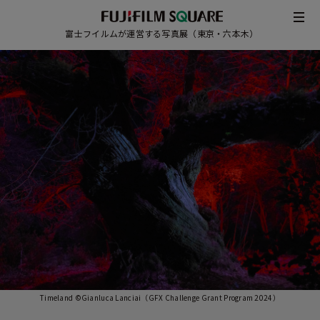
富士フイルムが運営する写真展（東京・六本木）
/
JAPANESE
ENGLISH
Timeland ©Gianluca Lanciai（GFX Challenge Grant Program 2024）