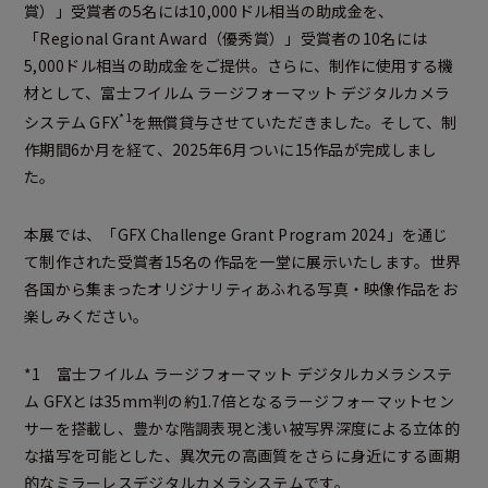
賞）」受賞者の5名には10,000ドル相当の助成金を、
「Regional Grant Award（優秀賞）」受賞者の10名には
5,000ドル相当の助成金をご提供。さらに、制作に使用する機
材として、富士フイルム ラージフォーマット デジタルカメラ
*1
システム GFX
を無償貸与させていただきました。そして、制
作期間6か月を経て、2025年6月ついに15作品が完成しまし
た。
本展では、「GFX Challenge Grant Program 2024」を通じ
て制作された受賞者15名の作品を一堂に展示いたします。世界
各国から集まったオリジナリティあふれる写真・映像作品をお
楽しみください。
*1 富士フイルム ラージフォーマット デジタルカメラシステ
ム GFXとは35mm判の約1.7倍となるラージフォーマットセン
サーを搭載し、豊かな階調表現と浅い被写界深度による立体的
な描写を可能とした、異次元の高画質をさらに身近にする画期
的なミラーレスデジタルカメラシステムです。