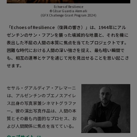
Echoes of Resilience
©César Guardia Alemañi
(GFX Challenge Grant Program 2024)
「Echoes of Resilience（復興の響き）」は、1944年にアル
ゼンチンのサン・フアンを襲った壊滅的な地震と、それを機に
表出した不屈の人間の本質に焦点を当てたプロジェクトです。
困難な時代における人間の深い強さを捉え、最も暗い瞬間で
も、相互の連帯とケアを通じて光を見出せることを思い起こさ
せます。
セサル・グアルディア・アレマーニ
は、アルゼンチンのブエノスアイレ
ス出身の写真家兼シネマトグラファ
ー。彼の演出写真作品は、人間の本
質とその最も内面的なプロセス、お
よび人間関係に焦点を当てている。