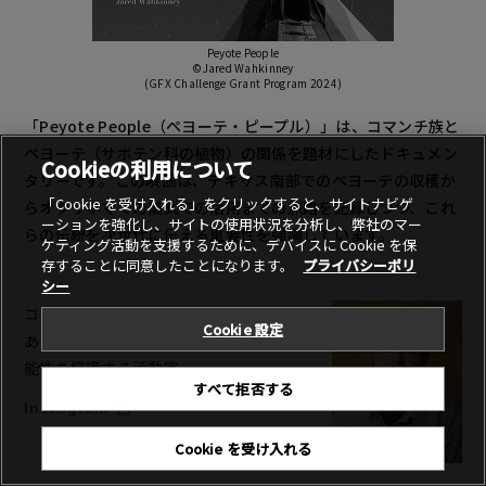
Peyote People
©Jared Wahkinney
(GFX Challenge Grant Program 2024)
「Peyote People（ペヨーテ・ピープル）」は、コマンチ族と
ペヨーテ（サボテン科の植物）の関係を題材にしたドキュメン
Cookieの利用について
タリーです。この映画は、テキサス南部でのペヨーテの収穫か
「Cookie を受け入れる」をクリックすると、サイトナビゲ
らオクラホマでの儀式での活用までの旅路を記録しつつ、これ
ーションを強化し、サイトの使用状況を分析し、弊社のマー
らの伝統を次世代に伝える重要性を強調しています。
ケティング活動を支援するために、デバイスに Cookie を保
存することに同意したことになります。
プライバシーポリ
シー
コマンチ族の映画監督、先住民人類学者で
Cookie 設定
あり、先住民コミュニティと文化の持続可
能性を擁護する活動家。
すべて拒否する
Instagram
Cookie を受け入れる