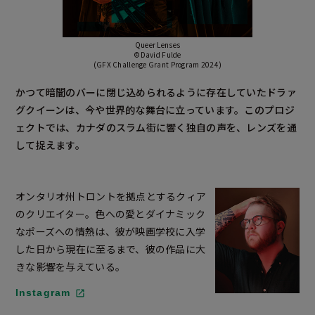
Queer Lenses
©David Fulde
(GFX Challenge Grant Program 2024)
かつて暗闇のバーに閉じ込められるように存在していたドラァ
グクイーンは、今や世界的な舞台に立っています。このプロジ
ェクトでは、カナダのスラム街に響く独自の声を、レンズを通
して捉えます。
オンタリオ州トロントを拠点とするクィア
のクリエイター。色への愛とダイナミック
なポーズへの情熱は、彼が映画学校に入学
した日から現在に至るまで、彼の作品に大
きな影響を与えている。
Instagram