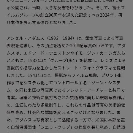
示公開され、当時、大きな反響を呼びました。そして、富士フ
イルムグループの創立90周年を迎えた記念すべき2024年、再
び本作を展示する運びとなりました。
アンセル・アダムス（1902—1984）は、銀塩写真による写真
表現を追求し、その頂点を極めた20世紀写真の巨匠です。アダ
ムスは、エドワード・ウェストンやイモージン・カニンガムら
とともに、1932年に「グループf/64」を結成し、レンズによる
直截的な描写力を生かしたストレート・フォトグラフィを提唱
しました。1941年には、撮影からフィルム現像、プリント制
作までをシステム化してコントロールする「ゾーン・システ
ム」を同じ米国の写真家であるフレッド・アーチャーと共同で
考案。理論と技術に裏打ちされた究極的に美しい銀塩写真作品
を、生涯にわたり多数制作し、これらの作品は写真の美術的価
値を高め、社会的な認識を変えるきっかけとなりました。ま
た、アダムスは写真家として活躍する一方で、米国に本部を置
く自然保護団体「シエラ・クラブ」の理事を長年務め、自然環