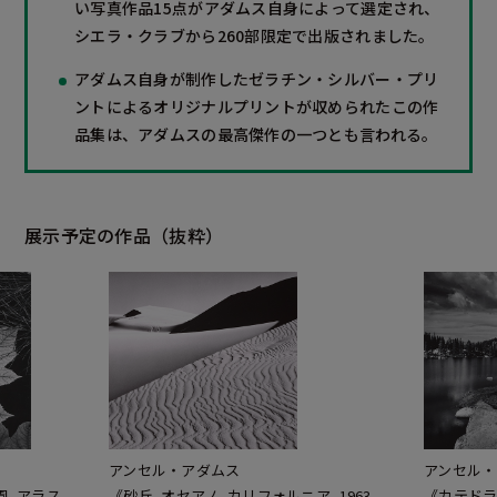
い写真作品15点がアダムス自身によって選定され、
シエラ・クラブから260部限定で出版されました。
アダムス自身が制作したゼラチン・シルバー・プリ
ントによるオリジナルプリントが収められたこの作
品集は、アダムスの最高傑作の一つとも言われる。
展示予定の作品（抜粋）
アンセル・アダムス
アンセル・
, アラス
《砂丘, オセアノ, カリフォルニア, 1963
《カテドラ