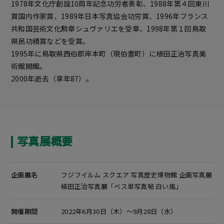
1978年文化庁創設10周年記念功労者表彰、1988年第４回東川
賞国内作家賞、1989年日本写真協会功労賞、1996年フランス
共和国芸術文化勲章シュヴァリエを受章、1998年第１回鳥取
県民功績賞などを受賞。
1995年に鳥取県西伯郡岸本町（現伯耆町）に植田正治写真美
術館開館。
2000年逝去（享年87）。
写真展概要
企画展名
フジフイルム スクエア 写真歴史博物館 企画写真展
植田正治写真展「べス単写真帖 白い風」
開催期間
2022年6月30日（木）～9月28日（水）