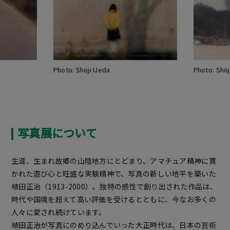
Photo: Shoji Ueda
Photo: Sho
写真展について
生涯、生まれ故郷の山陰地方にとどまり、アマチュア精神に貫
かれた遊び心と旺盛な実験精神で、写真の新しい地平を築いた
植田正治（1913-2000）。独特の感性で創り出された作品は、
時代や国境を超えて高い評価を受けるとともに、今なお多くの
人々に愛され続けています。
植田正治が写真にのめり込んでいった大正時代は、日本の芸術