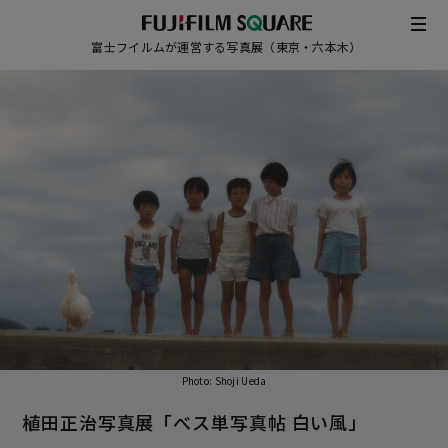
富士フイルムが運営する写真展（東京・六本木）
/
Photo: Shoji Ueda
JAPANESE
ENGLISH
植田正治写真展
「べス単写真帖 白い風」