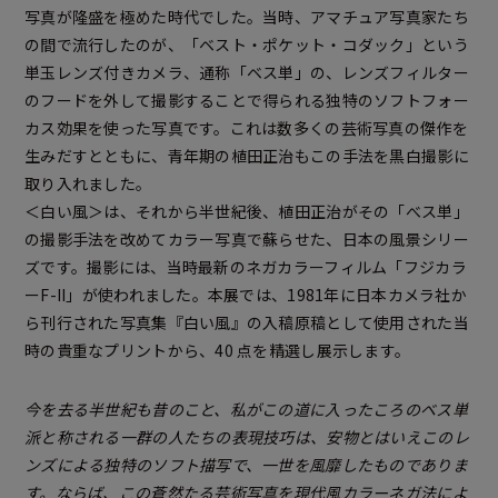
写真が隆盛を極めた時代でした。当時、アマチュア写真家たち
の間で流行したのが、「ベスト・ポケット・コダック」という
単玉レンズ付きカメラ、通称「ベス単」の、レンズフィルター
のフードを外して撮影することで得られる独特のソフトフォー
カス効果を使った写真です。これは数多くの芸術写真の傑作を
生みだすとともに、青年期の植田正治もこの手法を黒白撮影に
取り入れました。
＜白い風＞は、それから半世紀後、植田正治がその「べス単」
の撮影手法を改めてカラー写真で蘇らせた、日本の風景シリー
ズです。撮影には、当時最新のネガカラーフィルム「フジカラ
ーF-II」が使われました。本展では、1981年に日本カメラ社か
ら刊行された写真集『白い風』の入稿原稿として使用された当
時の貴重なプリントから、40 点を精選し展示します。
今を去る半世紀も昔のこと、私がこの道に入ったころのベス単
派と称される一群の人たちの表現技巧は、安物とはいえこのレ
ンズによる独特のソフト描写で、一世を風靡したものでありま
す。ならば、この蒼然たる芸術写真を現代風カラーネガ法によ