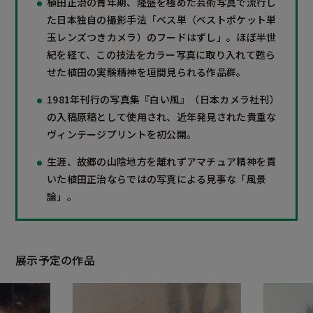
植田正治の青年期、隆盛を極めた芸術写真で流行し
た日本独自の撮影手法「ベス単（ベストポケット単
玉レンズつきカメラ）のフードはずし」。ほぼ半世
紀を経て、この技法をカラー写真に取り入れて甦ら
せた植田の実験精神を垣間見られる作品群。
1981年刊行の写真集『白い風』（日本カメラ社刊）
の入稿原稿として使用され、近年発見された貴重な
ヴィンテージプリントを初公開。
生涯、故郷の山陰地方を離れずアマチュア精神を貫
いた植田正治ならではの写真による見事な「風景
論」。
展示予定の作品