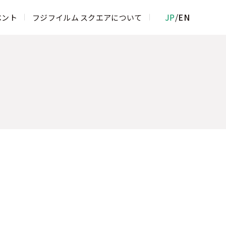
JP
/
EN
ベント
フジフイルム スクエアについて
ムフォトサロン
物館
ジフイルム＆イメージングサービスカウ
 ROPPONGI