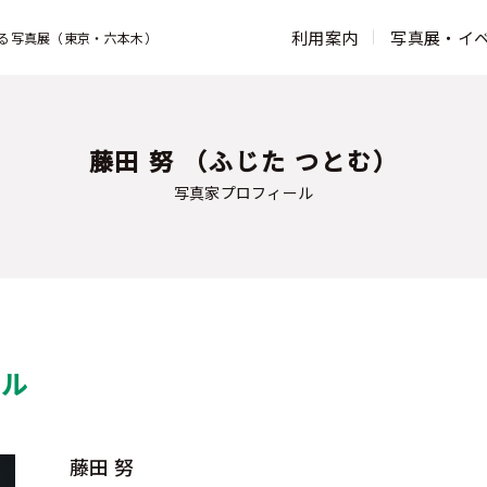
利用案内
写真展・イ
る写真展（東京・六本木）
営業時間・アクセス
写真展一覧
コンセプト
お知らせ一覧
館内案内
よくある質問
鑑賞ガイド
フジフイルム スクエアのこれまでの
ウェブマガジン
富士フイル
活動
藤田 努 （ふじた つとむ）
写真家プロフィール
写真歴史博
写真家プロフィール
活動報告
過去の写真展
タッチ フ
フォトコレクション
ンター
写真展出展お申し込み
ASTALIFT
ール
藤田 努