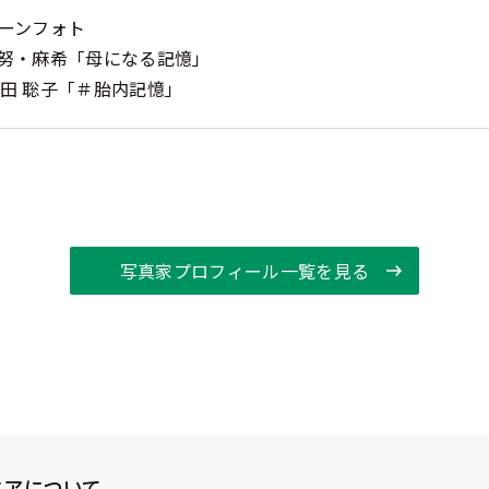
ボーンフォト
s 藤田 努・麻希「母になる記憶」
phy 飯田 聡子「＃胎内記憶」
写真家プロフィール一覧を見る
エアについて