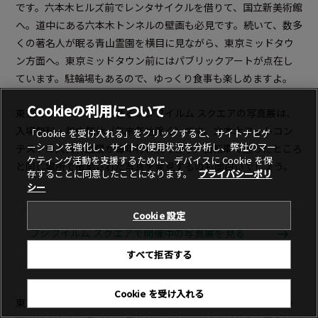
です。六本木ヒルズ前でレンタサイクルを借りて、国立新美術館
へ。道中にある六本木トンネルの壁画も必見です。続いて、数多
くの著名人が眠る青山霊園を横目に見ながら、東京ミッドタウ
ン方面へ。東京ミッドタウン前にはパブリックアートが点在し
ています。駐輪場もあるので、ゆっくり食事も楽しめますよ。
Cookieの利用について
東京ミッドタウン内にあるフジフイルム スクエアの写真展は、
入場無料・年中無休（年末年始除く）です。六本木フォトコン
「Cookie を受け入れる」をクリックすると、サイトナビゲ
ーションを強化し、サイトの使用状況を分析し、弊社のマー
テストの入賞作品展が毎年行われており、自転車で巡ったところ
ケティング活動を支援するために、デバイスに Cookie を保
と同じ場所で撮影された写真を発見するのも面白いでしょう。
存することに同意したことになります。
プライバシーポリ
シー
Cookie 設定
フジフイルム スクエアで開催中の写真展を見る
すべて拒否する
Cookie を受け入れる
東京ミッドタウンから六本木交差点の方に戻ると、高速道路の