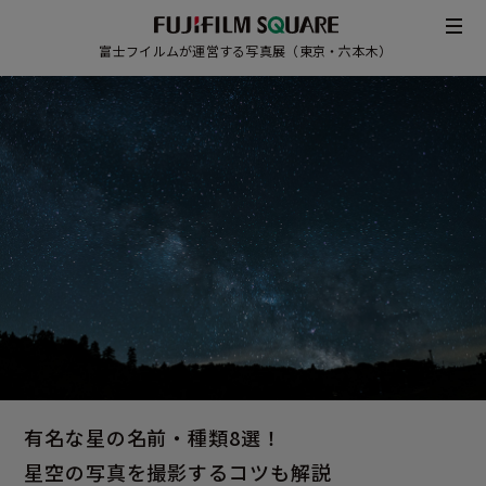
富士フイルムが運営する写真展（東京・六本木）
/
JAPANESE
ENGLISH
有名な星の名前・種類8選！
星空の写真を撮影するコツも
解説