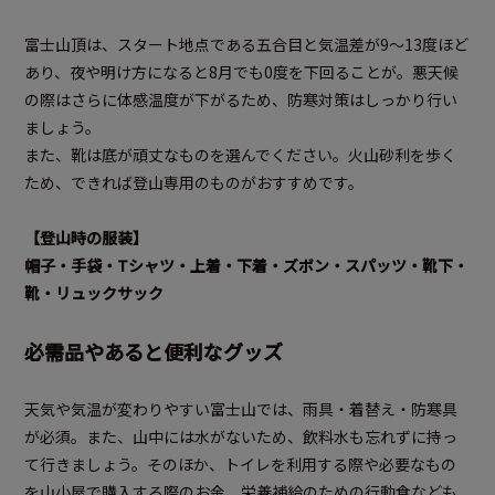
富士山頂は、スタート地点である五合目と気温差が9～13度ほど
あり、夜や明け方になると8月でも0度を下回ることが。悪天候
の際はさらに体感温度が下がるため、防寒対策はしっかり行い
ましょう。
また、靴は底が頑丈なものを選んでください。火山砂利を歩く
ため、できれば登山専用のものがおすすめです。
【登山時の服装】
帽子・手袋・Tシャツ・上着・下着・ズボン・スパッツ・靴下・
靴・リュックサック
必需品やあると便利なグッズ
天気や気温が変わりやすい富士山では、雨具・着替え・防寒具
が必須。また、山中には水がないため、飲料水も忘れずに持っ
て行きましょう。そのほか、トイレを利用する際や必要なもの
を山小屋で購入する際のお金、栄養補給のための行動食なども