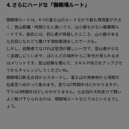
4. さらにハードな「御殿場ルート」
御殿場ルートは、4つの富士山のルートなかで最も標高差が大き
く、登山距離・時間ともに長いうえ、山小屋も少ない最難関ル
ートです。過去には、初心者が挑戦したところ、山小屋がある
七合目にもたどり着けず救助要請をしたケースも。
しかし、経験者でなければ登頂が難しい一方で、登山者が少な
く混雑しにくい点や、ほとんどの場所からご来光が見られる点
はメリットです。登山経験を積んで、スキルや体力をアップさせ
てからチャレンジしてくださいね。
御殿場口新五合目からスタートし、富士山の南東側から浅間大
社奥宮へ向かって進みます。登りは7時間半ほどかかりますが、
下りは3時間半ほどしかかかりません。七合目の大砂走りで勢い
よく駆け下りられるのは、御殿場ルートならではといえるでし
ょう。