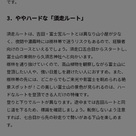
です。
3．ややハードな「須走ルート」
須走ルートは、吉田・富士宮ルートとは異なり山小屋が少な
く、夜間や濃霧時には樹林帯で迷うリスクもあるので、経験者
向けのコースといえるでしょう。須走口五合目からスタートし、
富士山の東側から久須志神社へと向かいます。
樹林を通り抜けていくので、高山植物を観察しながら富士山に
登頂したい人や、強い日差しを避けたい人におすすめ。また、
樹林帯の先には、どこからでもご来光や影富士を眺められる絶
景スポットが！この美しい富士山の景色が見られるのは、ハー
ドなルートを登頂できる人だけの特権です。
登りと下りでルートが異なります。途中までは吉田ルートと同
じ道を下るため、標識を確認しましょう。転倒しないよう注意
すれば、七合目から先の砂走りで勢いがある下山を楽しめま
す。