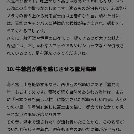
人道吊り橋です。地上からの高さは最高で70mにもなり、スリ
ル満点の空中散歩が楽しめます。遮るものが何もない、360度パ
ノラマの橋の上から見る富士山は圧巻のひと言。晴れた日に
は、青空のキャンバスに特徴的な稜線が描き出され、感動を与
えてくれるでしょう。
さらに、駿河湾や伊豆の山々まで一望できるのが大きな魅力。
周辺には、おしゃれなカフェやおみやげショップなどが併設さ
れているので、足を運んでみてくださいね。
10. 牛着岩が趣を感じさせる雲見海岸
海と富士山を撮影するなら、西伊豆の松崎町にある「雲見海
岸」もおすすめです。荒磯が続く自然美あふれる海岸は、まさ
に「日本で最も美しい村」に認定された松崎らしい風景。大小2
つの小島「牛着岩」越しに富士山を臨む、都会ではなかなか見
られない原風景が広がります。
その昔、洪水で流された牛が流れ着いたことから、この名前が
ついたと伝わる牛着岩。現在も両島のあいだに縄がかけられ、