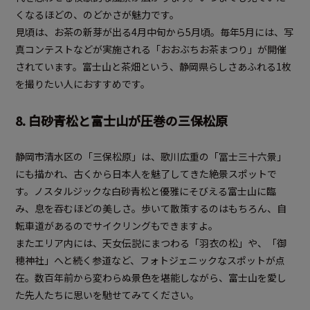
くなるほどの、のどかさが魅力です。
見頃は、お茶の新芽が出る4月中旬から5月頃。毎年5月には、写
真コンテストなどが実施される「おおぶちお茶まつり」が開催
されています。富士山と茶畑という、静岡県らしさあふれる1枚
を撮りたい人におすすめです。
8. 白砂青松と富士山が圧巻の三保松原
静岡市清水区の「三保松原」は、歌川広重の「冨士三十六景」
にも描かれ、古くから日本人を魅了してきた絶景スポットで
す。ノスタルジックな白砂青松と優雅にそびえる富士山に臨
み、息を吞むほどの美しさ。歩いて散策するのはもちろん、自
転車道があるのでサイクリングもできますよ。
またエリア内には、天女伝説にまつわる「羽衣の松」や、「御
穂神社」へと続く参道など、フォトジェニックなスポットが点
在。数百年前から変わらぬ景色を堪能しながら、富士山を愛し
た先人たちに思いを馳せてみてください。